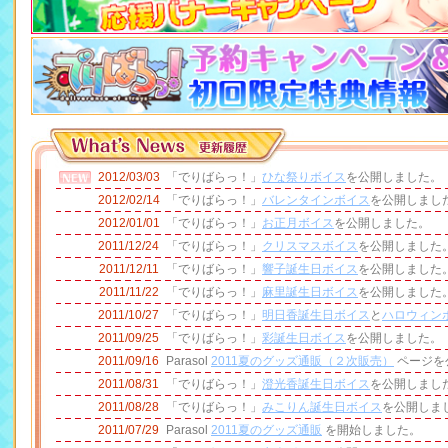
2012/03/03
「でりばらっ！」
ひな祭りボイス
を公開しました。
2012/02/14
「でりばらっ！」
バレンタインボイス
を公開しまし
2012/01/01
「でりばらっ！」
お正月ボイス
を公開しました。
2011/12/24
「でりばらっ！」
クリスマスボイス
を公開しました
2011/12/11
「でりばらっ！」
響子誕生日ボイス
を公開しました
2011/11/22
「でりばらっ！」
麻里誕生日ボイス
を公開しました
2011/10/27
「でりばらっ！」
明日香誕生日ボイス
と
ハロウィン
2011/09/25
「でりばらっ！」
彩誕生日ボイス
を公開しました。
2011/09/16
Parasol
2011夏のグッズ通販（２次販売）
ページを
2011/08/31
「でりばらっ！」
澄光香誕生日ボイス
を公開しまし
2011/08/28
「でりばらっ！」
みこりん誕生日ボイス
を公開しま
2011/07/29
Parasol
2011夏のグッズ通販
を開始しました。