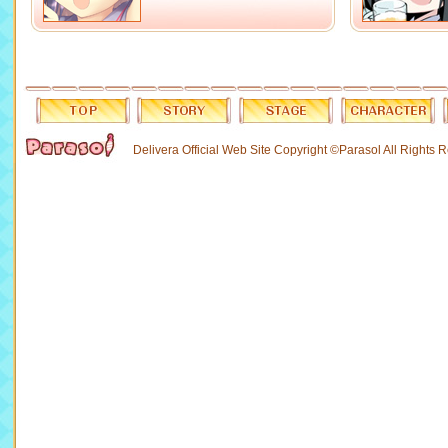
Delivera Official Web Site Copyright ©Parasol All Rights 