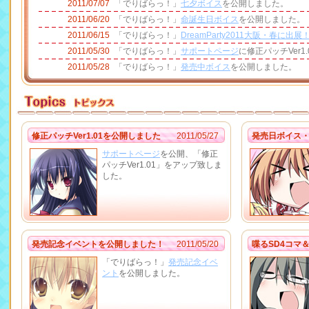
2011/07/07
「でりばらっ！」
七夕ボイス
を公開しました。
2011/06/20
「でりばらっ！」
命誕生日ボイス
を公開しました。
2011/06/15
「でりばらっ！」
DreamParty2011大阪・春に出展
2011/05/30
「でりばらっ！」
サポートページ
に修正パッチVer1
2011/05/28
「でりばらっ！」
発売中ボイス
を公開しました。
修正パッチVer1.01を公開しました
2011/05/27
発売日ボイス・
サポートページ
を公開、「修正
パッチVer1.01」をアップ致しま
した。
発売記念イベントを公開しました！
2011/05/20
喋るSD4コマ
「でりばらっ！」
発売記念イベ
ント
を公開しました。