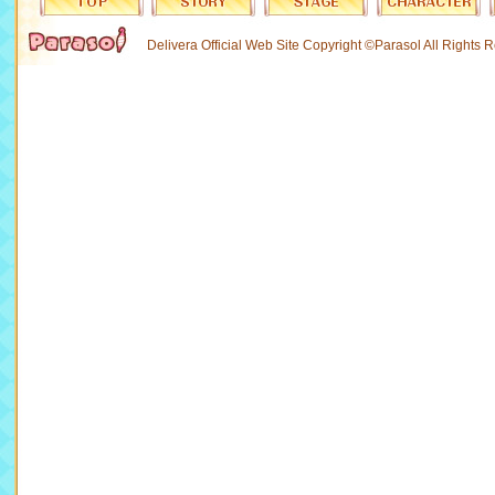
Delivera Official Web Site Copyright ©Parasol All Rights 