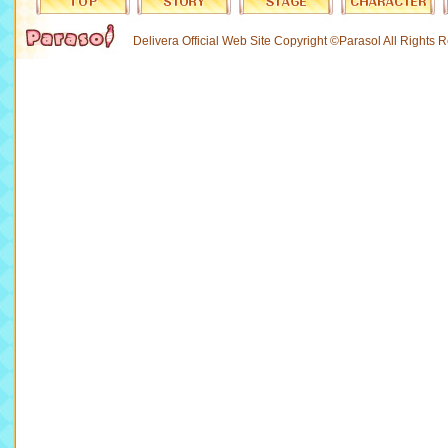
Delivera Official Web Site Copyright ©Parasol All Rights 