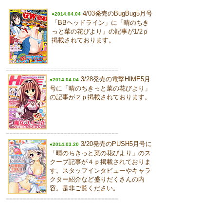
4/03発売のBugBug5月号
●2014.04.04
「BBヘッドライン」に「晴のちき
っと菜の花びより」の記事が1/2ｐ
掲載されております。
=================================
3/28発売の電撃HIME5月
●2014.04.04
号に「晴のちきっと菜の花びより」
の記事が２ｐ掲載されております。
=================================
3/20発売のPUSH5月号に
●2014.03.20
「晴のちきっと菜の花びより」のス
クープ記事が４ｐ掲載されておりま
す。スタッフインタビューやキャラ
クター紹介など盛りだくさんの内
容。是非ご覧ください。
=================================