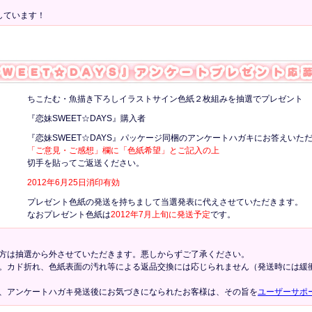
しています！
ちこたむ・魚描き下ろしイラストサイン色紙２枚組みを抽選でプレゼント
『恋妹SWEET☆DAYS』購入者
『恋妹SWEET☆DAYS』パッケージ同梱のアンケートハガキにお答えいた
「ご意見・ご感想」欄に「色紙希望」とご記入の上
切手を貼ってご返送ください。
2012年6月25日消印有効
プレゼント色紙の発送を持ちまして当選発表に代えさせていただきます。
なおプレゼント色紙は
2012年7月上旬に発送予定
です。
方は抽選から外させていただきます。悪しからずご了承ください。
。カド折れ、色紙表面の汚れ等による返品交換には応じられません（発送時には緩
、アンケートハガキ発送後にお気づきになられたお客様は、その旨を
ユーザーサポ