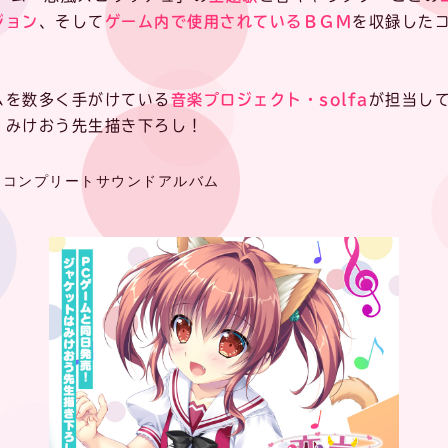
ジョン
、そして
ゲーム内で使用されているＢＧＭ
を収録した
ムを数多く手がけている
音楽プロジェクト・solfa
が担当し
、みけおう先生描き下ろし！
ュ』コンプリートサウンドアルバム