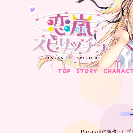
TOP
STORY
CHARAC
Parasolの新作Ｐ