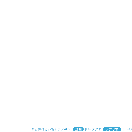
水と弾けるいちゃラブADV
企画
田中タクヤ
シナリオ
田中タ