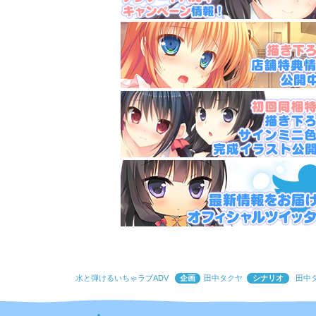
水と弾けるいちゃラブADV
企画
田中タクヤ
シナリオ
田中タ