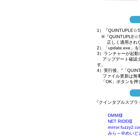
1）『QUINTUPL
※『QUINTUPLE
正しく適用されな
2）「update.ex
3）ランチャーが起
アップデート確認ダ
す。
4）実行後、"「QUI
ファイル更新は無事
「OK」ボタンを押
『クインタプルスプラッ
DMM様
NET RIDE様
mirror.fuzzy2.
みら～＠めいど