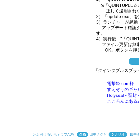
※『QUINTUPLE
正しく適用されな
2）「update.ex
3）ランチャーが起
アップデート確認ダ
す。
4）実行後、"「QUI
ファイル更新は無事
「OK」ボタンを押
『クインタプルスプラッ
電撃姫.com様
すえぞうのギャ
Holyseal～聖
こころんにある
水と弾けるいちゃラブADV
企画
田中タクヤ
シナリオ
田中タ