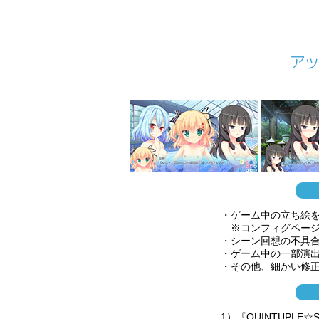
・ゲーム中の立ち絵
※コンフィグページの
・シーン回想の不具
・ゲーム中の一部演
・その他、細かい修
1）『QUINTUPL