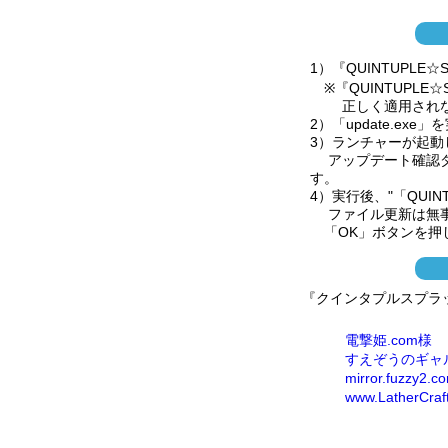
1）『QUINTUPL
※『QUINTUPLE
正しく適用されな
2）「update.ex
3）ランチャーが起
アップデート確認ダ
す。
4）実行後、"「QUI
ファイル更新は無事
「OK」ボタンを押
『クインタプルスプラッ
電撃姫.com様
すえぞうのギャ
mirror.fuzzy2.
www.LatherCraf