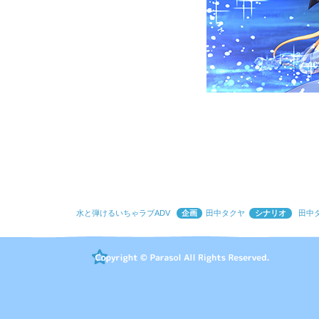
水と弾けるいちゃラブADV
企画
田中タクヤ
シナリオ
田中タ