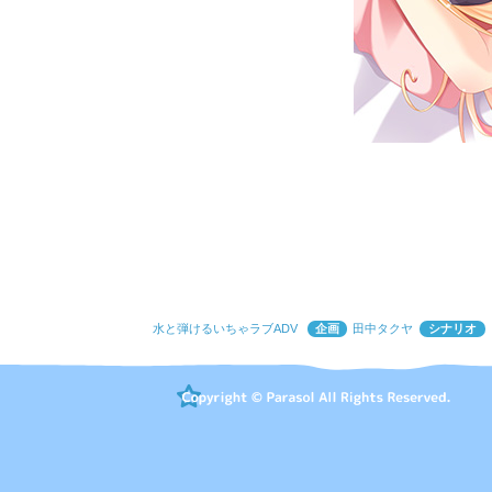
水と弾けるいちゃラブADV
企画
田中タクヤ
シナリオ