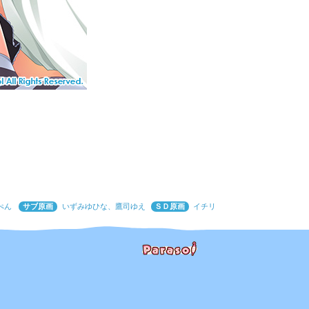
ぺん
サブ原画
いずみゆひな、鷹司ゆえ
ＳＤ原画
イチリ