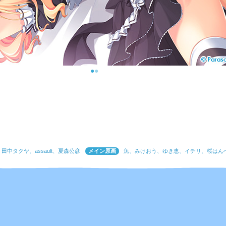
●
●
田中タクヤ、assault、夏森公彦
メイン原画
魚、みけおう、ゆき恵、イチリ、桜はん