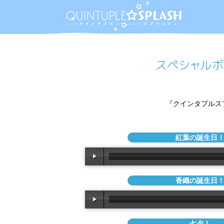
『クインタプルス
紅葉の誕生日
香織の誕生日
七夕！