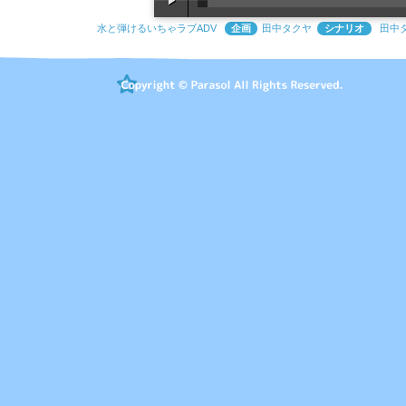
水と弾けるいちゃラブADV
企画
田中タクヤ
シナリオ
田中タ