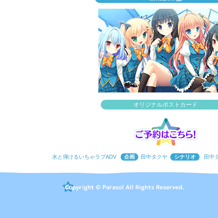
オリジナルポストカード
水と弾けるいちゃラブADV
企画
田中タクヤ
シナリオ
田中タ